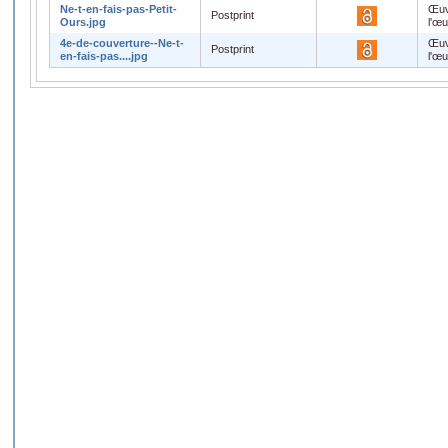
Ne-t-en-fais-pas-Petit-
Œuv
Postprint
Ours.jpg
l'œ
4e-de-couverture--Ne-t-
Œuv
Postprint
en-fais-pas....jpg
l'œ