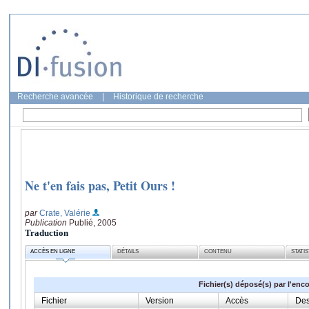
Recherche avancée
|
Historique de recherche
Ne t'en fais pas, Petit Ours !
par
Crate, Valérie
Publication
Publié, 2005
Traduction
ACCÈS EN LIGNE
DÉTAILS
CONTENU
STATI
Fichier(s) déposé(s) par l'enc
Fichier
Version
Accès
Des