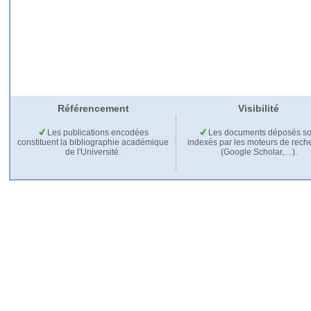
Référencement
Visibilité
Les publications encodées
Les documents déposés so
constituent la bibliographie académique
indexés par les moteurs de rech
de l'Université.
(Google Scholar,…).