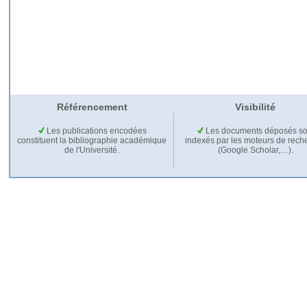
Référencement
Visibilité
Les publications encodées
Les documents déposés so
constituent la bibliographie académique
indexés par les moteurs de rech
de l'Université.
(Google Scholar,…).