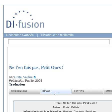
Recherche avancée
|
Historique de recherche
Ne t'en fais pas, Petit Ours !
par
Crate, Valérie
Publication
Publié, 2005
Traduction
ACCÈS EN LIGNE
DÉTAILS
CONTENU
STATI
Titre:
Ne t'en fais pas, Petit Ours !
Auteur:
Crate, Valérie
Informations sur la publication:
Hemma, Chevron, Belgique