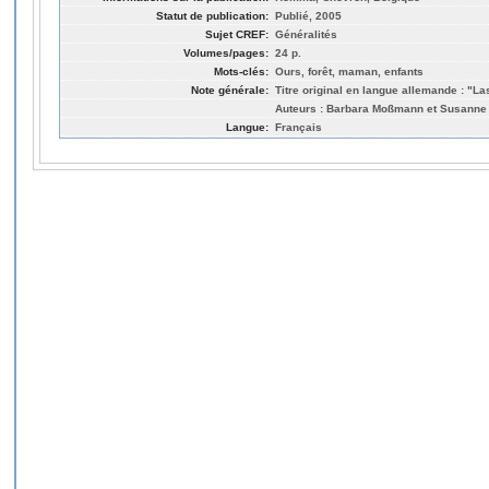
Statut de publication:
Publié, 2005
Sujet CREF:
Généralités
Volumes/pages:
24 p.
Mots-clés:
Ours, forêt, maman, enfants
Note générale:
Titre original en langue allemande : "Las
Auteurs : Barbara Moßmann et Susanne M
Langue:
Français