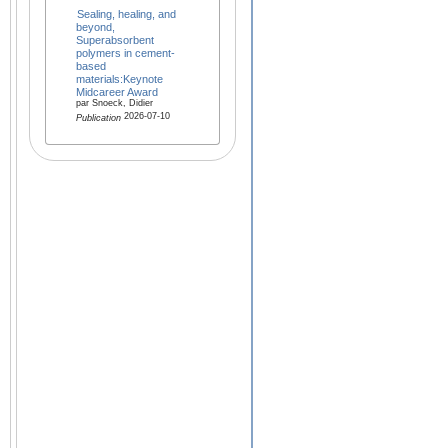
Sealing, healing, and
beyond,
Superabsorbent
polymers in cement-
based
materials:Keynote
Midcareer Award
par Snoeck, Didier
2026-07-10
Publication