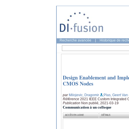
Recherche avancée
|
Historique de rec
Design Enablement and Imple
CMOS Nodes
par
Milojevic, Dragomir
;Plas, Geert Van
Référence
2021 IEEE Custom Integrated C
Publication
Non publié, 2021-03-19
Communication à un colloque
ACCÈS EN LIGNE
DÉTAILS