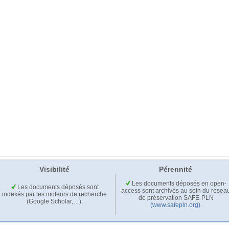
Visibilité
Pérennité
Les documents déposés en open-
Les documents déposés sont
access sont archivés au sein du résea
indexés par les moteurs de recherche
de préservation SAFE-PLN
(Google Scholar,…).
(www.safepln.org)
.