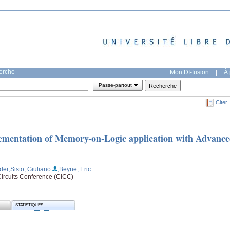
herche
Mon DI-fusion
|
À 
Passe-partout
Citer
mentation of Memory-on-Logic application with Advanc
 der
;Sisto, Giuliano
;Beyne, Eric
ircuits Conference (CICC)
STATISTIQUES