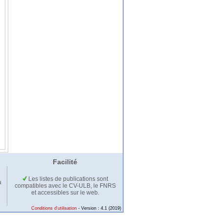
Facilité
Les listes de publications sont
u
compatibles avec le CV-ULB, le FNRS
et accessibles sur le web.
Conditions d'utilisation
- Version : 4.1 (2019)