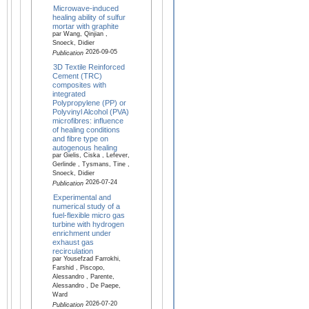
Microwave-induced
healing ability of sulfur
mortar with graphite
par Wang, Qinjian ,
Snoeck, Didier
2026-09-05
Publication
3D Textile Reinforced
Cement (TRC)
composites with
integrated
Polypropylene (PP) or
Polyvinyl Alcohol (PVA)
microfibres: influence
of healing conditions
and fibre type on
autogenous healing
par Gielis, Ciska , Lefever,
Gerlinde , Tysmans, Tine ,
Snoeck, Didier
2026-07-24
Publication
Experimental and
numerical study of a
fuel-flexible micro gas
turbine with hydrogen
enrichment under
exhaust gas
recirculation
par Yousefzad Farrokhi,
Farshid , Piscopo,
Alessandro , Parente,
Alessandro , De Paepe,
Ward
2026-07-20
Publication