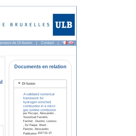
propos de DI-fusion
|
Contact
|
Documents en relation
ed
DI-fusion
A validated numerical
framework for
hydrogen-enriched
combustion in a micro
gas turbine combustor
par Piscopo, Alessandro ,
Yousefzad Farrokhi,
Farshid , Giuntini, Lorenzo
, De Paepe, Ward ,
Parente, Alessandro
2027-01-15
Publication