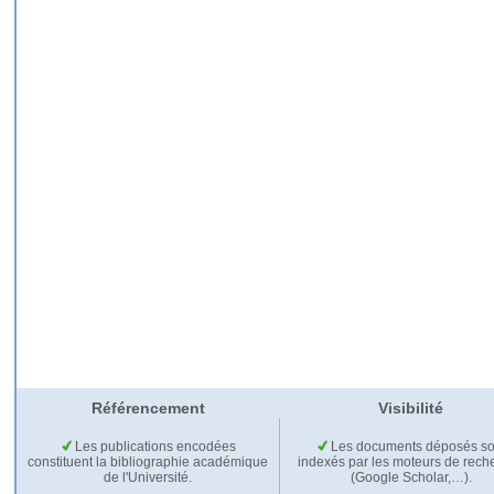
Référencement
Visibilité
Les publications encodées
Les documents déposés so
constituent la bibliographie académique
indexés par les moteurs de rech
de l'Université.
(Google Scholar,…).