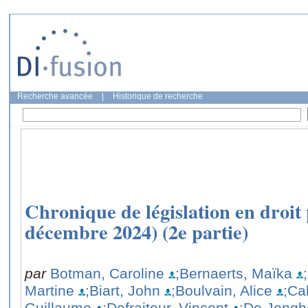
Recherche avancée
|
Historique de recherche
Chronique de législation en droit p
décembre 2024) (2e partie)
par
Botman, Caroline
;Bernaerts, Maïka
Martine
;Biart, John
;Boulvain, Alice
;Ca
Guillaume
;Defraiteur, Vincent
;De Jongh