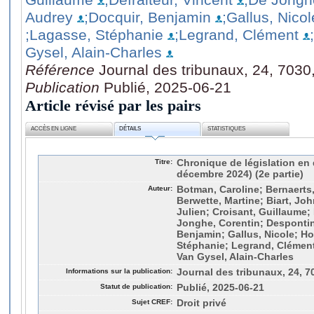
Audrey
;Docquir, Benjamin
;Gallus, Nicol
;Lagasse, Stéphanie
;Legrand, Clément
Gysel, Alain-Charles
Référence
Journal des tribunaux, 24, 7030
Publication
Publié, 2025-06-21
Article révisé par les pairs
ACCÈS EN LIGNE
DÉTAILS
STATISTIQUES
Titre:
Chronique de législation en dr
décembre 2024) (2e partie)
Auteur:
Botman, Caroline; Bernaerts,
Berwette, Martine; Biart, Joh
Julien; Croisant, Guillaume; 
Jonghe, Corentin; Despontin
Benjamin; Gallus, Nicole; Ho
Stéphanie; Legrand, Clément
Van Gysel, Alain-Charles
Informations sur la publication:
Journal des tribunaux, 24, 7
Statut de publication:
Publié, 2025-06-21
Sujet CREF:
Droit privé