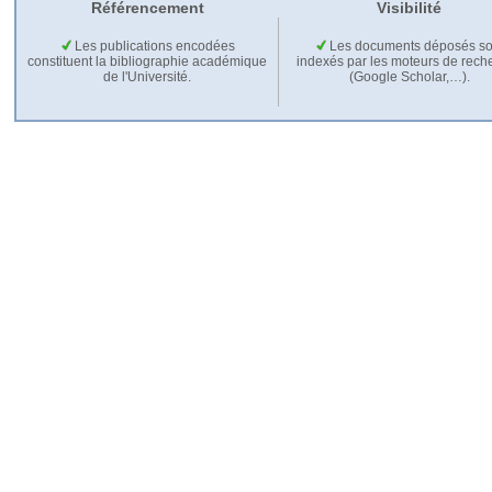
Référencement
Visibilité
Les publications encodées
Les documents déposés so
constituent la bibliographie académique
indexés par les moteurs de rech
de l'Université.
(Google Scholar,…).