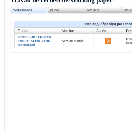
Travail de recherche/Working paper
ACCÈS EN LIGNE
DÉTAILS
CONTENU
STATI
Fichier(s) déposé(s) par l'enc
Fichier
Version
Accès
Des
2022-15-BIETENBECK
Œuv
IRMERT SEPAHVAND-
Version publiée
l'œ
teacher.pdf