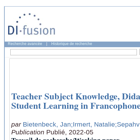
Recherche avancée
|
Historique de recherche
Teacher Subject Knowledge, Didac
Student Learning in Francophon
par
Bietenbeck, Jan
;Irmert, Natalie
;Sepah
Publication
Publié, 2022-05