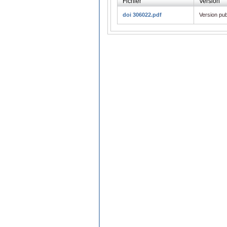
Fichier
Version
doi 306022.pdf
Version pub