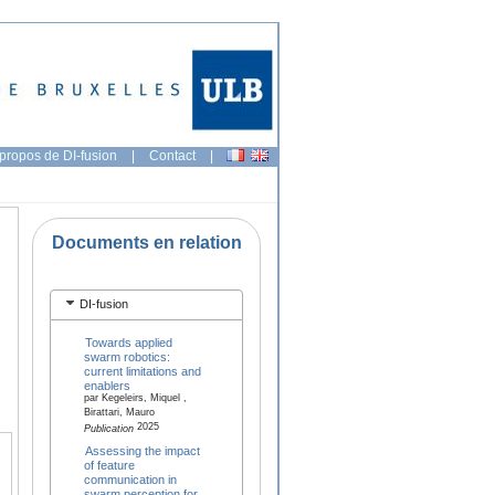
propos de DI-fusion
|
Contact
|
Documents en relation
DI-fusion
Towards applied
swarm robotics:
current limitations and
enablers
par Kegeleirs, Miquel ,
Birattari, Mauro
2025
Publication
Assessing the impact
of feature
communication in
swarm perception for