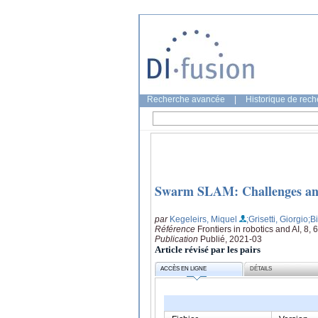
Recherche avancée
|
Historique de rec
Swarm SLAM: Challenges and
par
Kegeleirs, Miquel
;Grisetti, Giorgio
;B
Référence
Frontiers in robotics and AI, 8,
Publication
Publié, 2021-03
Article révisé par les pairs
ACCÈS EN LIGNE
DÉTAILS