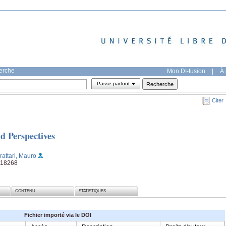
herche
Mon DI-fusion
|
À 
Passe-partout
Citer
 Perspectives
irattari, Mauro
 618268
CONTENU
STATISTIQUES
Fichier importé via le DOI