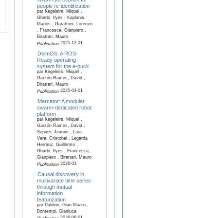
people re-identification
par Kegeleirs, Miquel ,
Gharbi, Ilyes , Kaplanis,
Marios , Garattoni, Lorenzo
, Francesca, Gianpiero ,
Birattari, Mauro
2025-12-01
Publication
DeimOS: A ROS-
Ready operating
system for the e-puck
par Kegeleirs, Miquel ,
Garzón Ramos, David ,
Birattari, Mauro
2025-03-01
Publication
Mercator: A modular
swarm-dedicated robot
platform
par Kegeleirs, Miquel ,
Garzón Ramos, David ,
Szpirer, Jeanne , Lara
Vera, Cristobal , Legarda
Herranz, Guillermo ,
Gharbi, Ilyes , Francesca,
Gianpiero , Birattari, Mauro
2026-03
Publication
Causal discovery in
multivariate time series
through mutual
information
featurization
par Paldino, Gian Marco ,
Bontempi, Gianluca