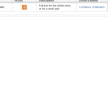
Accès
Description
Droits d'auteur
Full text for the whole work,
liée
Conditions d'utilisation
or for a work part