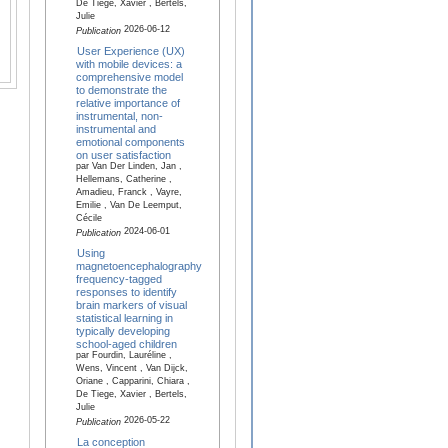
De Tiege, Xavier , Bertels,
Julie
2026-06-12
Publication
User Experience (UX)
with mobile devices: a
comprehensive model
to demonstrate the
relative importance of
instrumental, non-
instrumental and
emotional components
on user satisfaction
par Van Der Linden, Jan ,
Hellemans, Catherine ,
Amadieu, Franck , Vayre,
Emilie , Van De Leemput,
Cécile
2024-06-01
Publication
Using
magnetoencephalography
frequency-tagged
responses to identify
brain markers of visual
statistical learning in
typically developing
school-aged children
par Fourdin, Lauréline ,
Wens, Vincent , Van Dijck,
Oriane , Capparini, Chiara ,
De Tiege, Xavier , Bertels,
Julie
2026-05-22
Publication
La conception