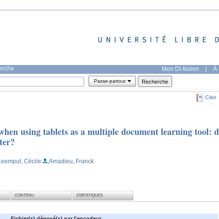
herche
Mon DI-fusion
|
À 
Passe-partout
Citer
hen using tablets as a multiple document learning tool: 
ter?
Leemput, Cécile
;Amadieu, Franck
CONTENU
STATISTIQUES
Fichier(s) déposé(s) par l'encodeur