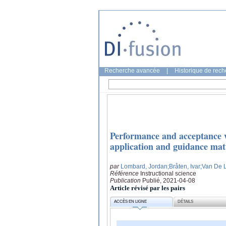
Recherche avancée
|
Historique de rec
Performance and acceptance w
application and guidance mat
par
Lombard, Jordan
;Bråten, Ivar
;Van De 
Référence
Instructional science
Publication
Publié, 2021-04-08
Article révisé par les pairs
ACCÈS EN LIGNE
DÉTAILS