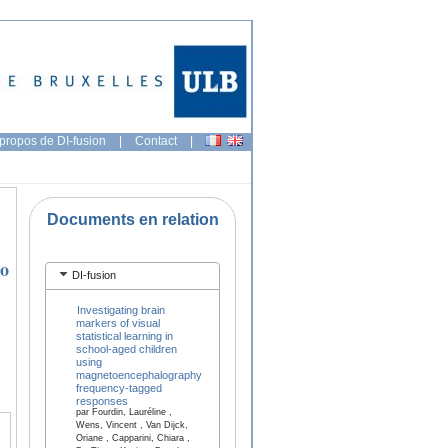
propos de DI-fusion
|
Contact
|
Documents en relation
do
DI-fusion
Investigating brain
markers of visual
statistical learning in
school-aged children
using
magnetoencephalography
frequency-tagged
responses
par Fourdin, Lauréline ,
Wens, Vincent , Van Dijck,
Oriane , Capparini, Chiara ,