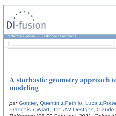
Recherche avancée
|
Historique de recherche
A stochastic geometry approach 
modeling
par
Gontier, Quentin
;Petrillo, Luca
;Rott
François
;Wiart, Joe JW
;Oestges, Claude
Référence
(08-09 February, 2021: Online M