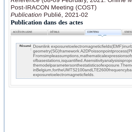
Post-IRACON Meeting (COST)
Publication
Publié, 2021-02
Publication dans des actes
ACCÈS EN LIGNE
DÉTAILS
CONTENU
STATI
Résumé
Downlink exposuretoelectromagneticfields(EMF)inur
:
geometry(SG)framework.A2DPoissonpointprocess(PPP)
Fromsimpleassumptions,mathematicalexpressionsofs
ofbasestations,isquantified.Asensitivityanalysisispr
themodelparametersonthestatisticsofexposure.Themet
inBelgium,fortheUMTS2100andLTE2600frequencyband
exposuretoelectromagneticfields.