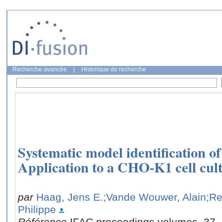
Recherche avancée
|
Historique de recherche
Systematic model identification o
Application to a CHO-K1 cell cul
par
Haag, Jens E.
;Vande Wouwer, Alain
;Re
Philippe
Référence
IFAC proceedings volumes, 37, 