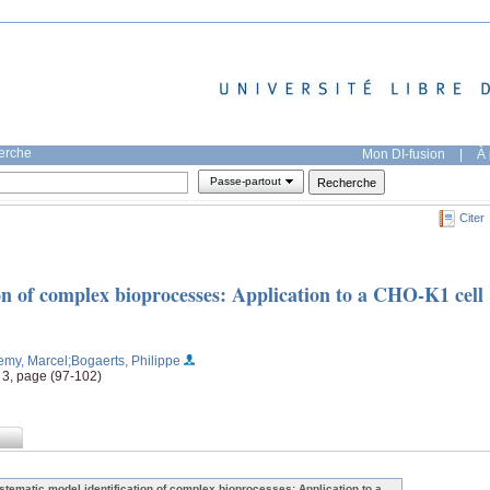
herche
Mon DI-fusion
|
À 
Passe-partout
Citer
on of complex bioprocesses: Application to a CHO-K1 cell
emy, Marcel
;Bogaerts, Philippe
 3, page (97-102)
stematic model identification of complex bioprocesses: Application to a