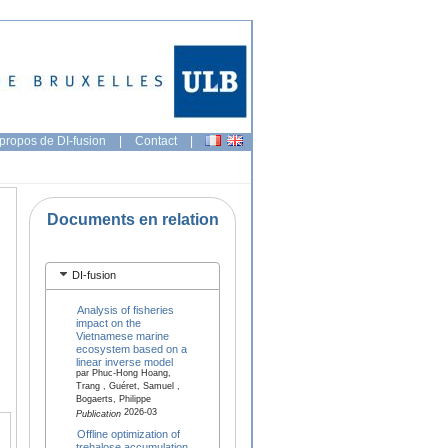
propos de DI-fusion
|
Contact
|
Documents en relation
DI-fusion
Analysis of fisheries
impact on the
Vietnamese marine
ecosystem based on a
linear inverse model
par Phuc-Hong Hoang,
Trang , Guéret, Samuel ,
Bogaerts, Philippe
2026-03
Publication
Offline optimization of
trehalose accumulation