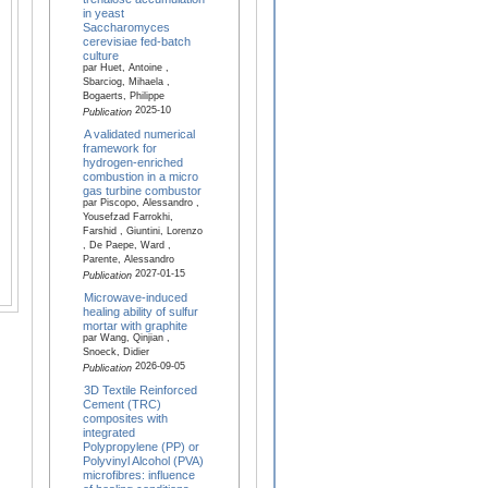
in yeast
Saccharomyces
cerevisiae fed-batch
culture
par Huet, Antoine ,
Sbarciog, Mihaela ,
Bogaerts, Philippe
2025-10
Publication
A validated numerical
framework for
hydrogen-enriched
combustion in a micro
gas turbine combustor
par Piscopo, Alessandro ,
Yousefzad Farrokhi,
Farshid , Giuntini, Lorenzo
, De Paepe, Ward ,
Parente, Alessandro
2027-01-15
Publication
Microwave-induced
healing ability of sulfur
mortar with graphite
par Wang, Qinjian ,
Snoeck, Didier
2026-09-05
Publication
3D Textile Reinforced
Cement (TRC)
composites with
integrated
Polypropylene (PP) or
Polyvinyl Alcohol (PVA)
microfibres: influence