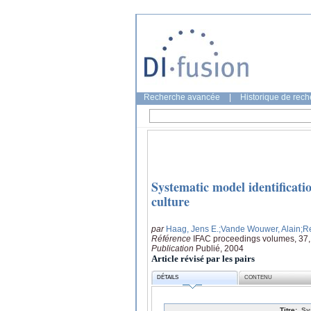
Recherche avancée
|
Historique de rec
Systematic model identificati
culture
par
Haag, Jens E.
;Vande Wouwer, Alain
;R
Référence
IFAC proceedings volumes, 37,
Publication
Publié, 2004
Article révisé par les pairs
DÉTAILS
CONTENU
Titre:
Sy