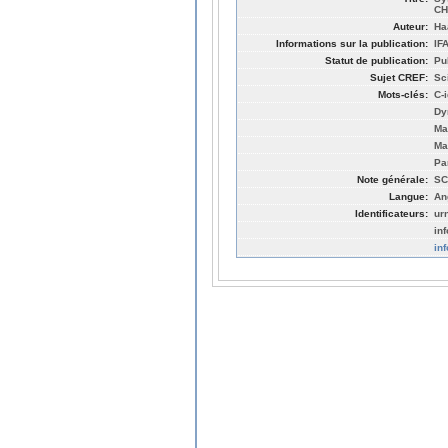
CH
Auteur:
Ha
Informations sur la publication:
IF
Statut de publication:
Pu
Sujet CREF:
Sc
Mots-clés:
C-i
Dy
Ma
Ma
Pa
Note générale:
SC
Langue:
An
Identificateurs:
ur
in
in