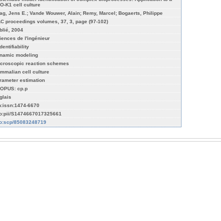
O-K1 cell culture
ag, Jens E.; Vande Wouwer, Alain; Remy, Marcel; Bogaerts, Philippe
AC proceedings volumes, 37, 3, page (97-102)
blié, 2004
iences de l'ingénieur
dentifiability
namic modeling
croscopic reaction schemes
mmalian cell culture
rameter estimation
OPUS: cp.p
glais
n:issn:1474-6670
fo:pii/S1474667017325661
fo:scp/85083248719