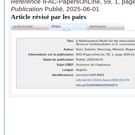
Référence
IFAC-PapersOnLine, 59, 1, pag
Publication
Publié, 2025-06-01
Article révisé par les pairs
ACCÈS EN LIGNE
DÉTAILS
STATISTIQUES
Titre:
A Mathematical Model for the Intracellu
Reserve Carbohydrates in S. cerevisiae
Auteur:
Huet, Antoine; Sbarciog, Mihaela; Bogae
Informations sur la publication:
IFAC-PapersOnLine, 59, 1, page (409-41
Statut de publication:
Publié, 2025-06-01
Sujet CREF:
Sciences de l'ingénieur
Langue:
Anglais
Identificateurs:
urn:issn:2405-8963
info:doi/10.1016/j.ifacol.2025.03.070
info:pii/S2405896325002873