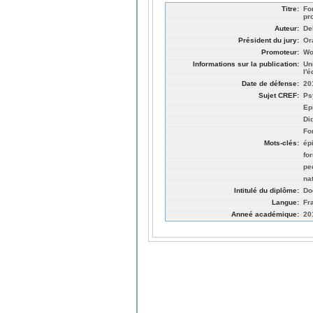
Titre:
Fo
pr
Auteur:
De
Président du jury:
Or
Promoteur:
Wo
Informations sur la publication:
Un
l'
Date de défense:
20
Sujet CREF:
Ps
Ep
Di
Fo
Mots-clés:
ép
fo
pe
na
Intitulé du diplôme:
Do
Langue:
Fr
Anneé académique:
20