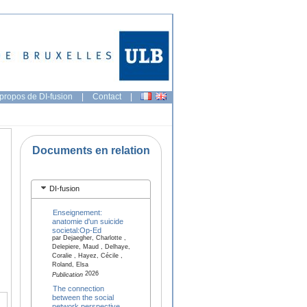
propos de DI-fusion
|
Contact
|
Documents en relation
DI-fusion
Enseignement:
anatomie d'un suicide
societal:Op-Ed
par Dejaegher, Charlotte ,
Delepiere, Maud , Delhaye,
Coralie , Hayez, Cécile ,
Roland, Elsa
2026
Publication
The connection
between the social
network perspective