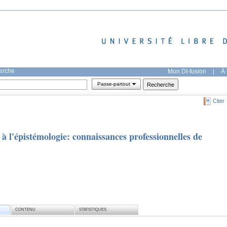
herche
Mon DI-fusion
|
À 
Passe-partout
Citer
 à l'épistémologie: connaissances professionnelles de
CONTENU
STATISTIQUES