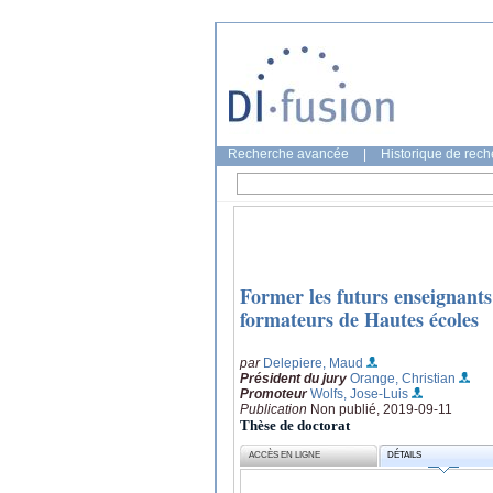
Recherche avancée
|
Historique de rec
Former les futurs enseignants
formateurs de Hautes écoles
par
Delepiere, Maud
Président du jury
Orange, Christian
Promoteur
Wolfs, Jose-Luis
Publication
Non publié, 2019-09-11
Thèse de doctorat
ACCÈS EN LIGNE
DÉTAILS