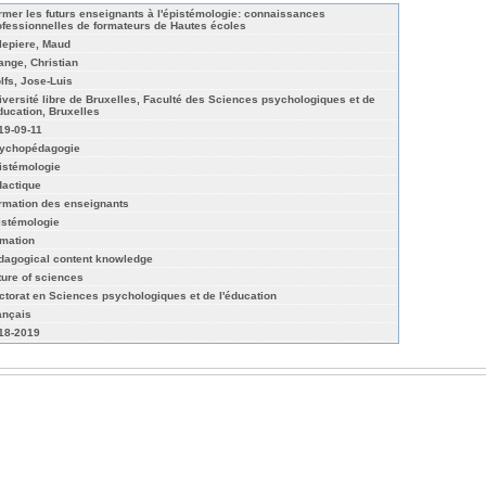
rmer les futurs enseignants à l'épistémologie: connaissances
ofessionnelles de formateurs de Hautes écoles
lepiere, Maud
ange, Christian
lfs, Jose-Luis
iversité libre de Bruxelles, Faculté des Sciences psychologiques et de
éducation, Bruxelles
19-09-11
ychopédagogie
istémologie
dactique
rmation des enseignants
istémologie
rmation
dagogical content knowledge
ture of sciences
ctorat en Sciences psychologiques et de l'éducation
ançais
18-2019