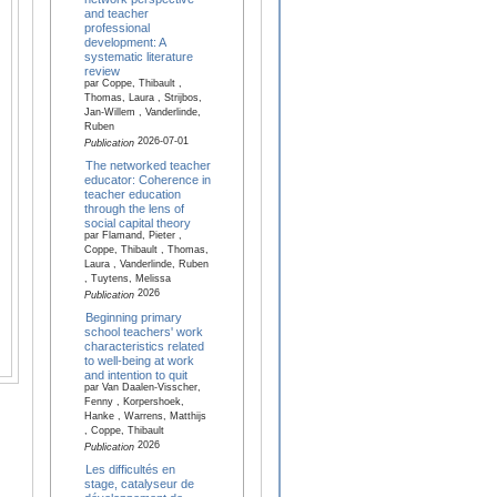
and teacher
professional
development: A
systematic literature
review
par Coppe, Thibault ,
Thomas, Laura , Strijbos,
Jan-Willem , Vanderlinde,
Ruben
2026-07-01
Publication
The networked teacher
educator: Coherence in
teacher education
through the lens of
social capital theory
par Flamand, Pieter ,
Coppe, Thibault , Thomas,
Laura , Vanderlinde, Ruben
, Tuytens, Melissa
2026
Publication
Beginning primary
school teachers' work
characteristics related
to well-being at work
and intention to quit
par Van Daalen-Visscher,
Fenny , Korpershoek,
Hanke , Warrens, Matthijs
, Coppe, Thibault
2026
Publication
Les difficultés en
stage, catalyseur de