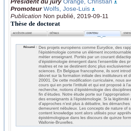
Président du jury
Orange, Christian
Promoteur
Wolfs, Jose-Luis
Publication
Non publié, 2019-09-11
Thèse de doctorat
ACCÈS EN LIGNE
DÉTAILS
CONTENU
STATI
Résumé :
Des projets européens comme Eurydice, des rapp
l'épistémologie comme un élément incontournable
métier enseignant. Portés par un courant didacti
d’épistémologie émergent dans l’ensemble des p
maitres et ne se destinent donc plus exclusiveme
sciences. En Belgique francophone, ils sont introd
décret sur la formation initiale des instituteurs e
20001. De cette modification curriculaire, nous av
cours qui en porte l’intitulé et qui est proposé à l’art
recherche, notions d’épistémologie des disciplines
fin d’études. Notre étude porte sur l’appropriation
des enseignants à l’épistémologie. Si la légitimité
d’approches n’est plus à débattre, les démarche
demeurent nébuleux. Les concepts de nature of s
content knowledge sont alors utilisés pour appréh
épistémologique dans les discours de quinze form
Wallonie-Bruxelles.