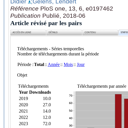
Didier
;Gelens, Lendert
Référence
PloS one, 13, 6, e0197462
Publication
Publié, 2018-06
Article révisé par les pairs
ACCÈS EN LIGNE
DÉTAILS
CONTENU
STATI