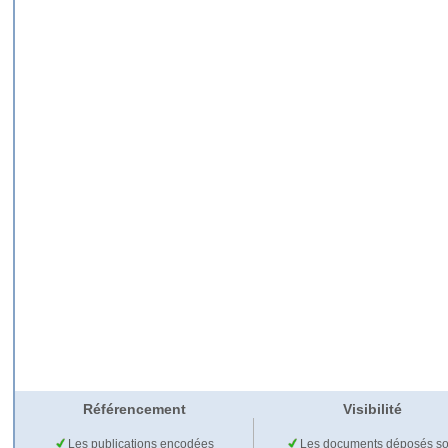
Référencement
Visibilité
Les publications encodées
Les documents déposés so