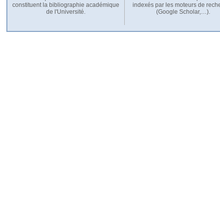
constituent la bibliographie académique
indexés par les moteurs de rech
de l'Université.
(Google Scholar,…).