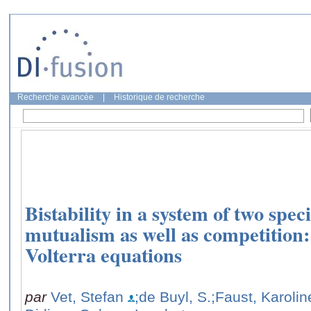
Recherche avancée
|
Historique de recherche
Bistability in a system of two spec
mutualism as well as competition
Volterra equations
par
Vet, Stefan
;de Buyl, S.
;Faust, Karolin