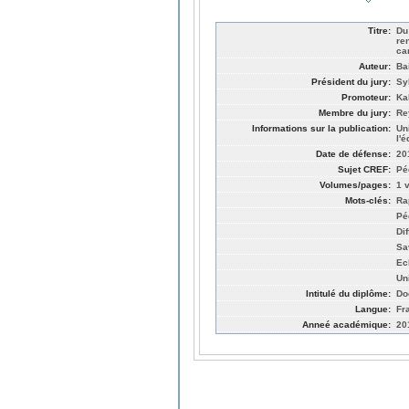
Titre:
Du
re
ca
Auteur:
Ba
Président du jury:
Sy
Promoteur:
Ka
Membre du jury:
Re
Informations sur la publication:
Un
l'
Date de défense:
20
Sujet CREF:
Pé
Volumes/pages:
1 v
Mots-clés:
Ra
Pé
Di
Sa
Ec
Un
Intitulé du diplôme:
Do
Langue:
Fr
Anneé académique:
20