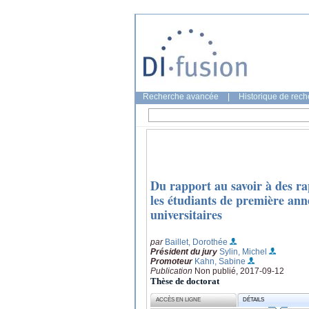
Recherche avancée
|
Historique de rec
Du rapport au savoir à des ra
les étudiants de première anné
universitaires
par
Baillet, Dorothée
Président du jury
Sylin, Michel
Promoteur
Kahn, Sabine
Publication
Non publié, 2017-09-12
Thèse de doctorat
ACCÈS EN LIGNE
DÉTAILS