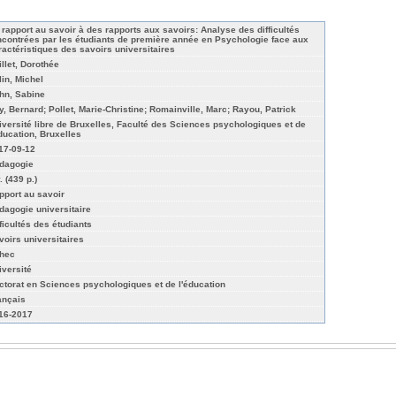
 rapport au savoir à des rapports aux savoirs: Analyse des difficultés
ncontrées par les étudiants de première année en Psychologie face aux
ractéristiques des savoirs universitaires
illet, Dorothée
lin, Michel
hn, Sabine
y, Bernard; Pollet, Marie-Christine; Romainville, Marc; Rayou, Patrick
iversité libre de Bruxelles, Faculté des Sciences psychologiques et de
éducation, Bruxelles
17-09-12
dagogie
. (439 p.)
pport au savoir
dagogie universitaire
fficultés des étudiants
voirs universitaires
hec
iversité
ctorat en Sciences psychologiques et de l'éducation
ançais
16-2017