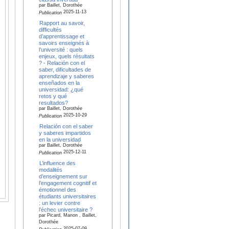
par Baillet, Dorothée
2025-11-13
Publication
Rapport au savoir,
difficultés
d’apprentissage et
savoirs enseignés à
l’université : quels
enjeux, quels résultats
? - Relación con el
saber, dificultades de
aprendizaje y saberes
enseñados en la
universidad: ¿qué
retos y qué
resultados?
par Baillet, Dorothée
2025-10-29
Publication
Relación con el saber
y saberes impartidos
en la universidad
par Baillet, Dorothée
2025-12-11
Publication
L’influence des
modalités
d’enseignement sur
l’engagement cognitif et
émotionnel des
étudiants universitaires
: un levier contre
l’échec universitaire ?
par Picard, Manon , Baillet,
Dorothée