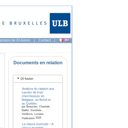
propos de DI-fusion
|
Contact
|
Documents en relation
DI-fusion
Analyse du rapport aux
savoirs de trois
chercheuses en
Belgique, au Brésil et
au Québec
par Beaucher, Chantale ,
Baillet, Dorothée ,
Venâncio, Luciana
2026
Publication
La classe inversée – A
classa invertida