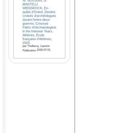
M. NOUSSIS, G.
MASTELLI
WEISSROCK, En-
quête d’Orient. Destins
croisés d’archéologues
durant l’entre-deux-
guerres.:Crossed
Paths of Archaeologists
in the Interwar Years.
Athènes, École
française d’Athènes,
2025
par Tholbecq, Laurent
2026-07-01
Publication