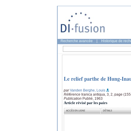
Recherche avancée
|
Historique de rec
Le relief parthe de Hung-Ina
par
Vanden Berghe, Louis
Référence
Iranica antiqua, 3, 2, page (15
Publication
Publié, 1963
Article révisé par les pairs
ACCÈS EN LIGNE
DÉTAILS