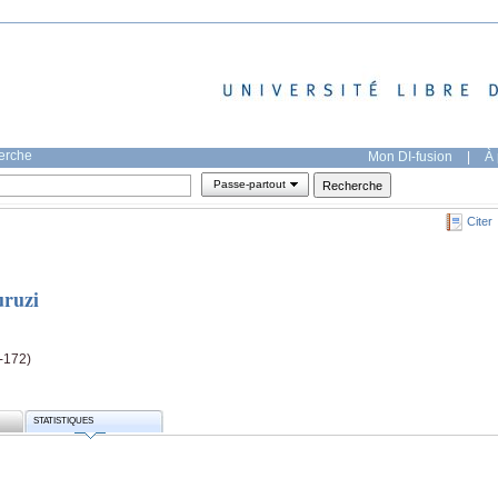
herche
Mon DI-fusion
|
À 
Passe-partout
Citer
uruzi
5-172)
STATISTIQUES