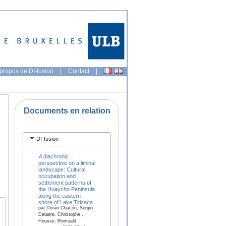
propos de DI-fusion
|
Contact
|
Documents en relation
DI-fusion
A diachronic
perspective on a liminal
landscape: Cultural
occupation and
settlement patterns of
the Huaycho Peninsula
along the eastern
shore of Lake Titicaca
par Durán Chacón, Sergio ,
Delaere, Christophe ,
Housse, Romuald