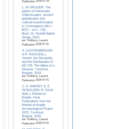
2026-07-19
Publication
L. W. KRUIJER, The
palace of Samosata,
Objectscapes, ancient
globalization and
cultural transformation
in Commagene (4th c.
BCE – 1st c. CE).
Bonn, Dr. Rudolf Habelt
Verlag, 2024.
par Tholbecq, Laurent
2026-07-01
Publication
A. LICHTENBERGER
& R. RAJA (Eds.),
Jerash, the Decapolis,
and the Earthquake of
AD 749. The fallout of a
Disaster. Turnhout,
Brepols, 2025.
par Tholbecq, Laurent
2026-07-01
Publication
C. A. HARVEY, E. E.
INTAGLIATA, R. RAJA
(Eds.), Khirbet al-
Khalde. Final
Publications from the
Khirbet al-Khalde
Archaeological Project
2023. Turnhout,
Brepols, 2025
par Tholbecq, Laurent
2026-07-01
Publication