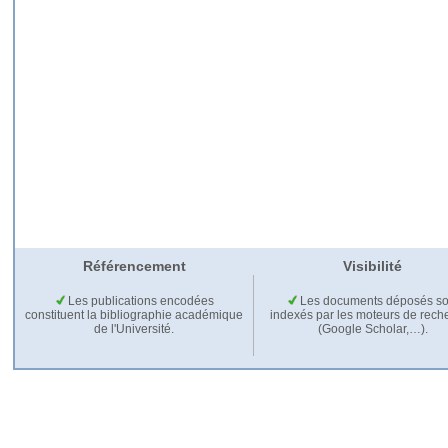
Référencement
Visibilité
Les publications encodées
Les documents déposés so
constituent la bibliographie académique
indexés par les moteurs de rech
de l'Université.
(Google Scholar,…).