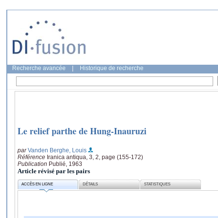
Recherche avancée
|
Historique de recherche
Le relief parthe de Hung-Inauruzi
par
Vanden Berghe, Louis
Référence
Iranica antiqua, 3, 2, page (155-172)
Publication
Publié, 1963
Article révisé par les pairs
ACCÈS EN LIGNE
DÉTAILS
STATISTIQUES