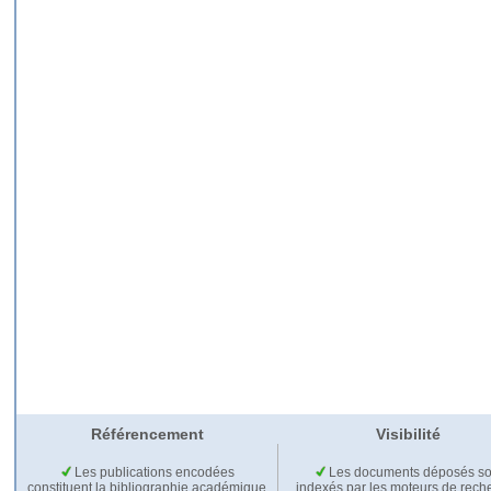
Référencement
Visibilité
Les publications encodées
Les documents déposés so
constituent la bibliographie académique
indexés par les moteurs de rech