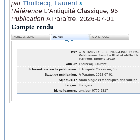
par
Tholbecq, Laurent
Référence
L'Antiquité Classique, 95
Publication
A Paraître, 2026-07-01
Compte rendu
ACCÈS EN LIGNE
DÉTAILS
STATISTIQUES
Titre:
C. A. HARVEY, E. E. INTAGLIATA, R. RAJA
Publications from the Khirbet al-Khalde
Turnhout, Brepols, 2025
Auteur:
Tholbecq, Laurent
Informations sur la publication:
L'Antiquité Classique, 95
Statut de publication:
A Paraître, 2026-07-01
Sujet CREF:
Archéologie et techniques des fouilles
Langue:
Français
Identificateurs:
urn:issn:0770-2817