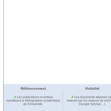
Référencement
Visibilité
Les publications encodées
Les documents déposés so
constituent la bibliographie académique
indexés par les moteurs de rech
de l'Université.
(Google Scholar,…).