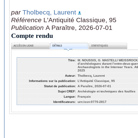
par
Tholbecq, Laurent
Référence
L'Antiquité Classique, 95
Publication
A Paraître, 2026-07-01
Compte rendu
ACCÈS EN LIGNE
DÉTAILS
STATISTIQUES
Titre:
M. NOUSSIS, G. MASTELLI WEISSROCK, E
d’archéologues durant l’entre-deux-guer
Archaeologists in the Interwar Years. A
2025
Auteur:
Tholbecq, Laurent
Informations sur la publication:
L'Antiquité Classique, 95
Statut de publication:
A Paraître, 2026-07-01
Sujet CREF:
Archéologie et techniques des fouilles
Langue:
Français
Identificateurs:
urn:issn:0770-2817