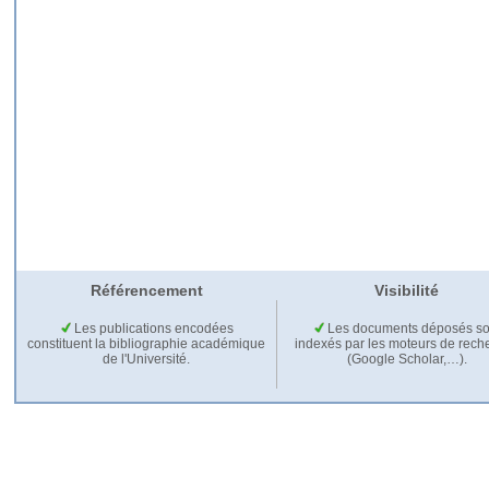
Référencement
Visibilité
Les publications encodées
Les documents déposés so
constituent la bibliographie académique
indexés par les moteurs de rech
de l'Université.
(Google Scholar,…).