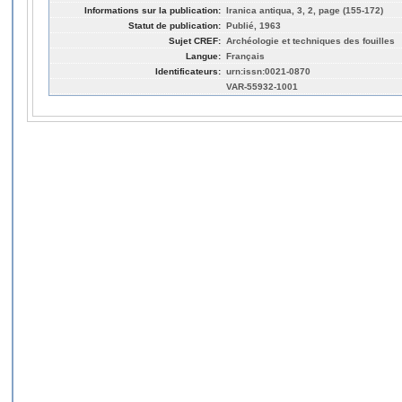
Informations sur la publication:
Iranica antiqua, 3, 2, page (155-172)
Statut de publication:
Publié, 1963
Sujet CREF:
Archéologie et techniques des fouilles
Langue:
Français
Identificateurs:
urn:issn:0021-0870
VAR-55932-1001