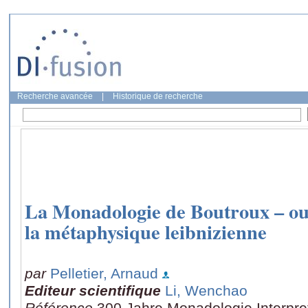
Recherche avancée
|
Historique de recherche
La Monadologie de Boutroux – ou l
la métaphysique leibnizienne
par
Pelletier, Arnaud
Editeur scientifique
Li, Wenchao
Référence
300 Jahre Monadologie Interpre