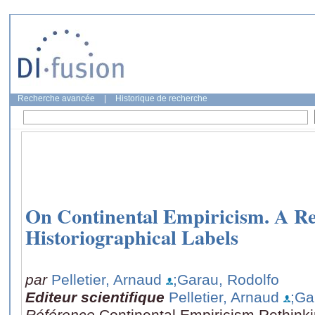
Recherche avancée
|
Historique de recherche
On Continental Empiricism. A Re
Historiographical Labels
par
Pelletier, Arnaud
;Garau, Rodolfo
Editeur scientifique
Pelletier, Arnaud
;Ga
Référence
Continental Empiricism Rethink