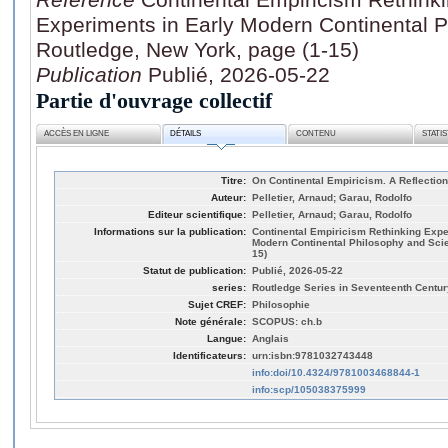
Experiments in Early Modern Continental 
Routledge, New York, page (1-15)
Publication
Publié, 2026-05-22
Partie d'ouvrage collectif
ACCÈS EN LIGNE
DÉTAILS
CONTENU
STATI
Titre:
On Continental Empiricism. A Reflection
Auteur:
Pelletier, Arnaud; Garau, Rodolfo
Editeur scientifique:
Pelletier, Arnaud; Garau, Rodolfo
Informations sur la publication:
Continental Empiricism Rethinking Expe
Modern Continental Philosophy and Scie
15)
Statut de publication:
Publié, 2026-05-22
series:
Routledge Series in Seventeenth Centu
Sujet CREF:
Philosophie
Note générale:
SCOPUS: ch.b
Langue:
Anglais
Identificateurs:
urn:isbn:9781032743448
info:doi/10.4324/9781003468844-1
info:scp/105038375999