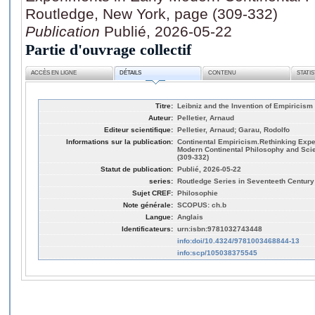
Routledge, New York, page (309-332)
Publication
Publié, 2026-05-22
Partie d'ouvrage collectif
ACCÈS EN LIGNE
DÉTAILS
CONTENU
STATI
Titre:
Leibniz and the Invention of Empiricism
Auteur:
Pelletier, Arnaud
Editeur scientifique:
Pelletier, Arnaud; Garau, Rodolfo
Informations sur la publication:
Continental Empiricism.Rethinking Expe
Modern Continental Philosophy and Sci
(309-332)
Statut de publication:
Publié, 2026-05-22
series:
Routledge Series in Seventeeth Centur
Sujet CREF:
Philosophie
Note générale:
SCOPUS: ch.b
Langue:
Anglais
Identificateurs:
urn:isbn:9781032743448
info:doi/10.4324/9781003468844-13
info:scp/105038375545