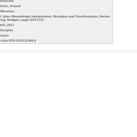
ibnizienne
lletier, Arnaud
, Wenchao
0 Jahre Monadologie Interpretation, Rezeption und Transformation, Steiner
rlag, Stuttgart, page (153-172)
blié, 2017
ilosophie
ançais
n:isbn:978-3-515-11466-0