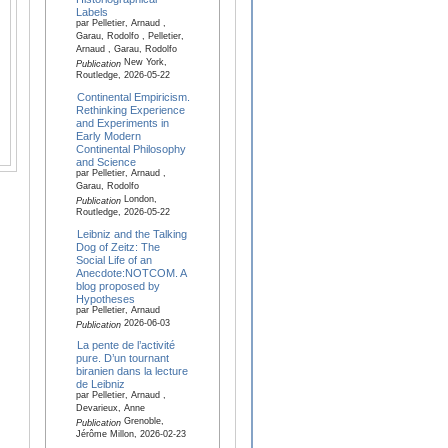
Labels
par Pelletier, Arnaud ,
Garau, Rodolfo , Pelletier,
Arnaud , Garau, Rodolfo
New York,
Publication
Routledge, 2026-05-22
Continental Empiricism.
Rethinking Experience
and Experiments in
Early Modern
Continental Philosophy
and Science
par Pelletier, Arnaud ,
Garau, Rodolfo
London,
Publication
Routledge, 2026-05-22
Leibniz and the Talking
Dog of Zeitz: The
Social Life of an
Anecdote:NOTCOM. A
blog proposed by
Hypotheses
par Pelletier, Arnaud
2026-06-03
Publication
La pente de l’activité
pure. D’un tournant
biranien dans la lecture
de Leibniz
par Pelletier, Arnaud ,
Devarieux, Anne
Grenoble,
Publication
Jérôme Millon, 2026-02-23