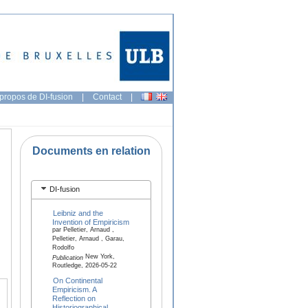
propos de DI-fusion
|
Contact
|
Documents en relation
DI-fusion
Leibniz and the
Invention of Empiricism
par Pelletier, Arnaud ,
Pelletier, Arnaud , Garau,
Rodolfo
New York,
Publication
Routledge, 2026-05-22
On Continental
Empiricism. A
Reflection on
Historiographical