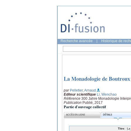
Recherche avancée
|
Historique de rec
La Monadologie de Boutroux – 
par
Pelletier, Arnaud
Editeur scientifique
Li, Wenchao
Référence
300 Jahre Monadologie Interpre
Publication
Publié, 2017
Partie d'ouvrage collectif
ACCÈS EN LIGNE
DÉTAILS
Titre:
La