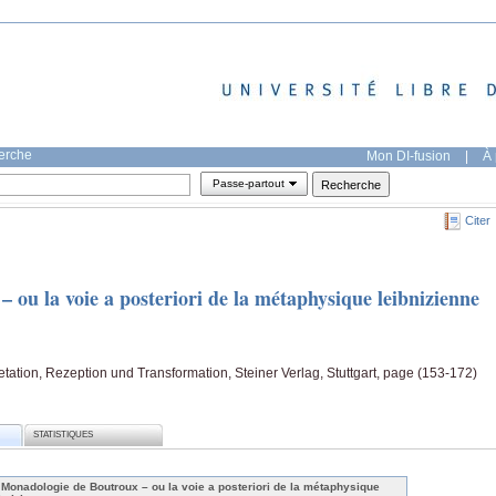
herche
Mon DI-fusion
|
À 
Passe-partout
Citer
ou la voie a posteriori de la métaphysique leibnizienne
tation, Rezeption und Transformation, Steiner Verlag, Stuttgart, page (153-172)
STATISTIQUES
 Monadologie de Boutroux – ou la voie a posteriori de la métaphysique