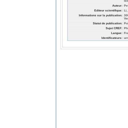
le
Auteur:
Pe
Editeur scientifique:
Li
Informations sur la publication:
30
Ve
Statut de publication:
Pu
Sujet CREF:
Ph
Langue:
Fr
Identificateurs:
ur