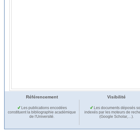
Référencement
Visibilité
Les publications encodées
Les documents déposés so
constituent la bibliographie académique
indexés par les moteurs de rech
de l'Université.
(Google Scholar,…).