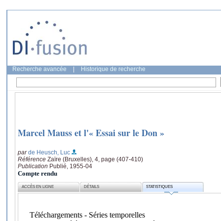
Recherche avancée
|
Historique de recherche
Marcel Mauss et l'« Essai sur le Don »
par
de Heusch, Luc
Référence
Zaïre (Bruxelles), 4, page (407-410)
Publication
Publié, 1955-04
Compte rendu
ACCÈS EN LIGNE
DÉTAILS
STATISTIQUES