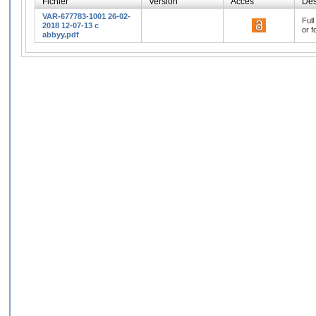
Fichier
Version
Accès
Des
VAR-677783-1001 26-02-
Full
2018 12-07-13 c
or f
abbyy.pdf