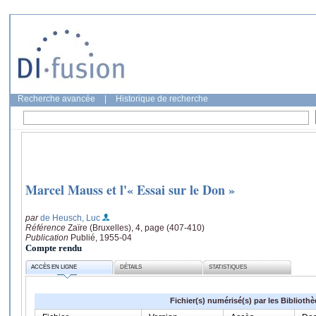
Recherche avancée
|
Historique de recherche
Marcel Mauss et l'« Essai sur le Don »
par
de Heusch, Luc
Référence
Zaïre (Bruxelles), 4, page (407-410)
Publication
Publié, 1955-04
Compte rendu
ACCÈS EN LIGNE
DÉTAILS
STATISTIQUES
Fichier(s) numérisé(s) par les Biblioth