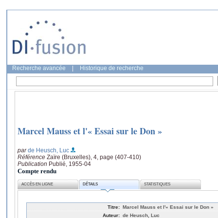
Recherche avancée
|
Historique de recherche
Marcel Mauss et l'« Essai sur le Don »
par
de Heusch, Luc
Référence
Zaïre (Bruxelles), 4, page (407-410)
Publication
Publié, 1955-04
Compte rendu
ACCÈS EN LIGNE
DÉTAILS
STATISTIQUES
Titre:
Marcel Mauss et l'« Essai sur le Don »
Auteur:
de Heusch, Luc