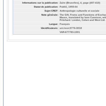
Informations sur la publication:
Zaïre (Bruxelles), 4, page (407-410)
Statut de publication:
Publié, 1955-04
Sujet CREF:
Anthropologie culturelle et sociale
Note générale:
The Gift, Froms and Functions of Excha
Mauss, translated by Iann Cunnison, wit
Pritchard. London, Cohen and West Ltd. 
Langue:
Français
Identificateurs:
urn:issn:0776-3018
VAR-677783-1001