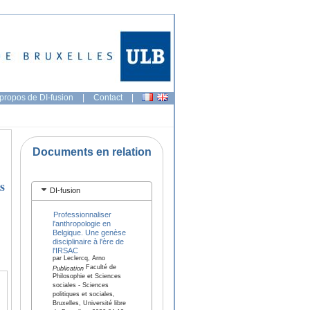
propos de DI-fusion
|
Contact
|
Documents en relation
s
DI-fusion
Professionnaliser
l'anthropologie en
Belgique. Une genèse
disciplinaire à l'ère de
l'IRSAC
par Leclercq, Arno
Faculté de
Publication
Philosophie et Sciences
sociales - Sciences
politiques et sociales,
Bruxelles, Université libre