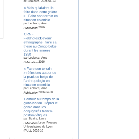
de Bruxelles, 2026-04-13
« Mais qu'allaient-ils
faire dans cette galère
» : Faire son terrain en
situation coloniale
par Leclercq, Arno
2026
Publication
CRN -
Fieldnotes:Devenir
ethnographe : faire sa
thèse au Congo belge
durant les années
1950
par Leclercq, Arno
2026
Publication
« Faire son terrain
»:réflexions autour de
la pratique belge de
l’anthropologie en
situation coloniale
par Leclercq, Arno
2026-04-08
Publication
L'amour au temps de la
globalisation. Déplier le
genre dans les
conjugalités franco-
postsoviétiques
par Sizaire, Laure
Lyon, Presses
Publication
Universitaires de Lyon
(PUL), 2026-10