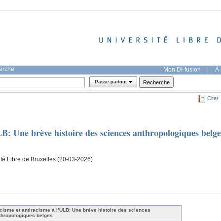
herche
Mon DI-fusion
|
À 
Passe-partout
Citer
B: Une brève histoire des sciences anthropologiques belge
sité Libre de Bruxelles (20-03-2026)
cisme et antiracisme à l’ULB: Une brève histoire des sciences
thropologiques belges