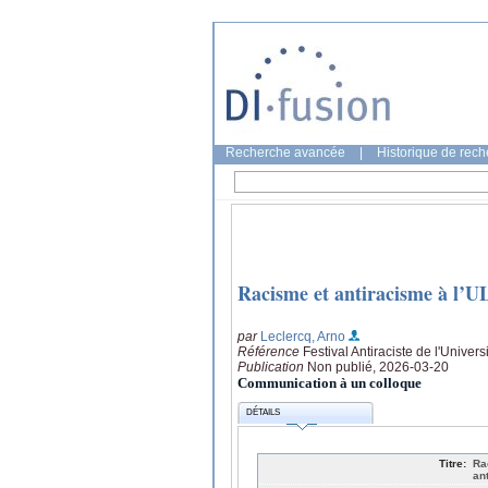
Recherche avancée
|
Historique de rec
Racisme et antiracisme à l’UL
par
Leclercq, Arno
Référence
Festival Antiraciste de l'Univer
Publication
Non publié, 2026-03-20
Communication à un colloque
DÉTAILS
Titre:
Ra
an