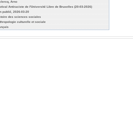
clercq, Arno
stival Antiraciste de l'Université Libre de Bruxelles (20-03-2026)
n publié, 2026-03-20
stoire des sciences sociales
thropologie culturelle et sociale
ançais