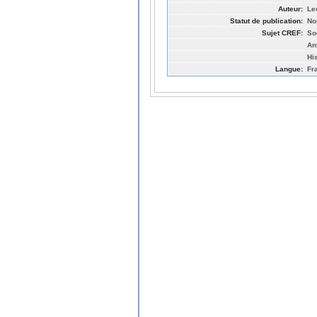
Auteur:
Le
Statut de publication:
No
Sujet CREF:
So
An
Hi
Langue:
Fr