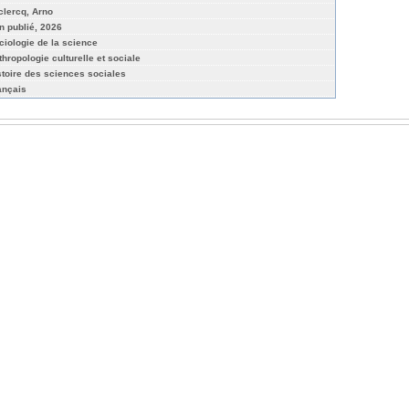
clercq, Arno
n publié, 2026
ciologie de la science
thropologie culturelle et sociale
stoire des sciences sociales
ançais