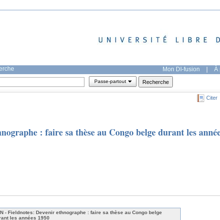
herche
Mon DI-fusion
|
À 
Passe-partout
Citer
nographe : faire sa thèse au Congo belge durant les anné
N - Fieldnotes: Devenir ethnographe : faire sa thèse au Congo belge
rant les années 1950