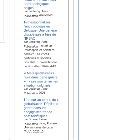
anthropologiques
belges
par Leclercq, Arno
2026-03-20
Publication
Professionnaliser
l'anthropologie en
Belgique. Une genèse
disciplinaire à l'ère de
l'IRSAC
par Leclercq, Arno
Faculté de
Publication
Philosophie et Sciences
sociales - Sciences
politiques et sociales,
Bruxelles, Université libre
de Bruxelles, 2026-04-13
« Mais qu'allaient-ils
faire dans cette galère
» : Faire son terrain en
situation coloniale
par Leclercq, Arno
2026
Publication
L'amour au temps de la
globalisation. Déplier le
genre dans les
conjugalités franco-
postsoviétiques
par Sizaire, Laure
Lyon, Presses
Publication
Universitaires de Lyon
(PUL), 2026-10