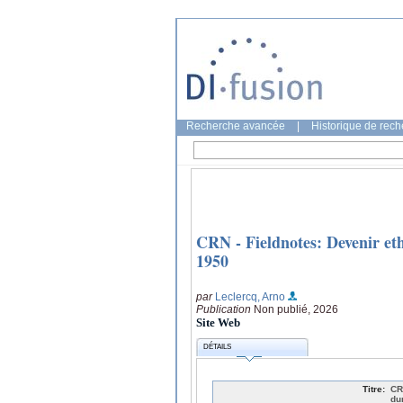
Recherche avancée
|
Historique de rec
CRN - Fieldnotes: Devenir eth
1950
par
Leclercq, Arno
Publication
Non publié, 2026
Site Web
DÉTAILS
Titre:
CR
du