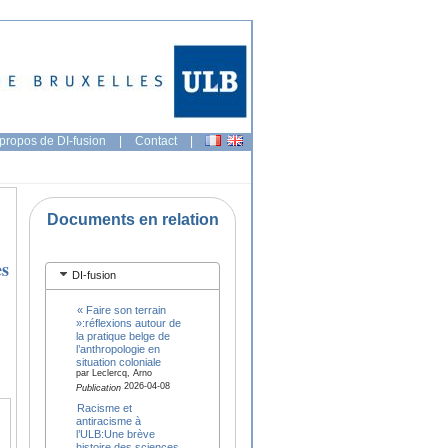
propos de DI-fusion
|
Contact
|
Documents en relation
es
DI-fusion
« Faire son terrain
»:réflexions autour de
la pratique belge de
l’anthropologie en
situation coloniale
par Leclercq, Arno
2026-04-08
Publication
Racisme et
antiracisme à
l’ULB:Une brève
histoire des sciences