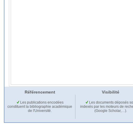
Référencement
Visibilité
Les publications encodées
Les documents déposés so
constituent la bibliographie académique
indexés par les moteurs de rech
de l'Université.
(Google Scholar,…).