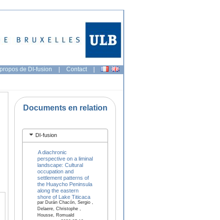
propos de DI-fusion
|
Contact
|
Documents en relation
DI-fusion
A diachronic
perspective on a liminal
landscape: Cultural
occupation and
settlement patterns of
the Huaycho Peninsula
along the eastern
shore of Lake Titicaca
par Durán Chacón, Sergio ,
Delaere, Christophe ,
Housse, Romuald