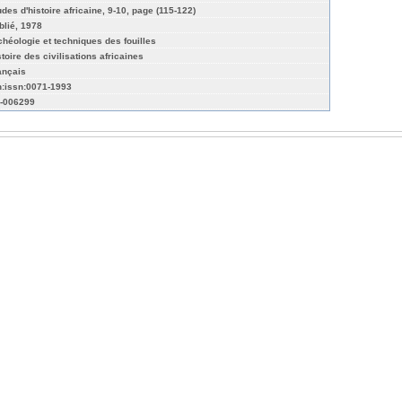
udes d'histoire africaine, 9-10, page (115-122)
blié, 1978
chéologie et techniques des fouilles
stoire des civilisations africaines
ançais
n:issn:0071-1993
-006299