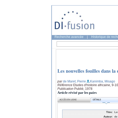
Recherche avancée
|
Historique de rec
Les nouvelles fouilles dans l
par
de Maret, Pierre
;Kanimba, Misago
Référence
Etudes d'histoire africaine, 9-
Publication
Publié, 1978
Article révisé par les pairs
ACCÈS EN LIGNE
DÉTAILS
Titre:
Le
Auteur:
de