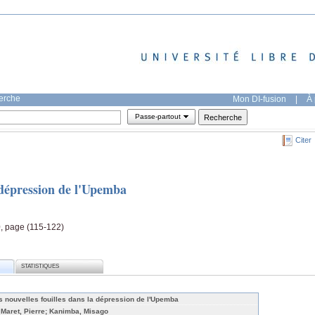
herche
Mon DI-fusion
|
À 
Passe-partout
Citer
a dépression de l'Upemba
10, page (115-122)
STATISTIQUES
s nouvelles fouilles dans la dépression de l'Upemba
 Maret, Pierre; Kanimba, Misago