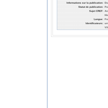
Informations sur la publication:
Et
Statut de publication:
Pu
Sujet CREF:
Ar
Hi
Langue:
Fr
Identificateurs:
ur
VX