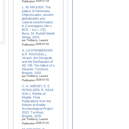
2026-07-19
Publication
L. W. KRUIJER, The
palace of Samosata,
Objectscapes, ancient
globalization and
cultural transformation
in Commagene (4th c.
BCE – 1st c. CE).
Bonn, Dr. Rudolf Habelt
Verlag, 2024.
par Tholbecq, Laurent
2026-07-01
Publication
A. LICHTENBERGER
& R. RAJA (Eds.),
Jerash, the Decapolis,
and the Earthquake of
AD 749. The fallout of a
Disaster. Turnhout,
Brepols, 2025.
par Tholbecq, Laurent
2026-07-01
Publication
C. A. HARVEY, E. E.
INTAGLIATA, R. RAJA
(Eds.), Khirbet al-
Khalde. Final
Publications from the
Khirbet al-Khalde
Archaeological Project
2023. Turnhout,
Brepols, 2025
par Tholbecq, Laurent
2026-07-01
Publication