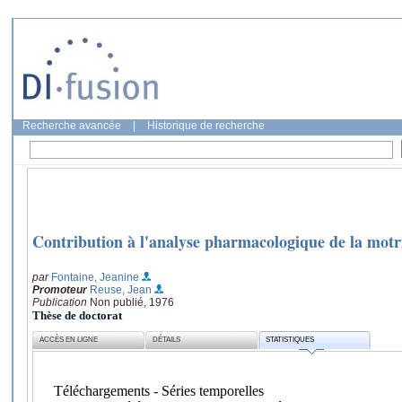
Recherche avancée
|
Historique de recherche
Contribution à l'analyse pharmacologique de la motric
par
Fontaine, Jeanine
Promoteur
Reuse, Jean
Publication
Non publié, 1976
Thèse de doctorat
ACCÈS EN LIGNE
DÉTAILS
STATISTIQUES