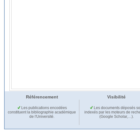
Référencement
Visibilité
Les publications encodées
Les documents déposés so
constituent la bibliographie académique
indexés par les moteurs de rech
de l'Université.
(Google Scholar,…).