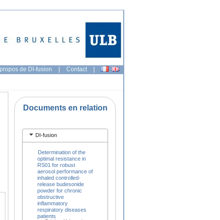
propos de DI-fusion
|
Contact
|
Documents en relation
DI-fusion
Determination of the
optimal resistance in
RS01 for robust
aerosol performance of
inhaled controlled-
release budesonide
powder for chronic
obstructive
inflammatory
respiratory diseases
patients