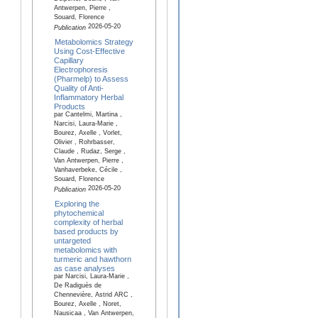
Antwerpen, Pierre ,
Souard, Florence
2026-05-20
Publication
Metabolomics Strategy
Using Cost-Effective
Capillary
Electrophoresis
(Pharmelp) to Assess
Quality of Anti-
Inflammatory Herbal
Products
par Cantelmi, Martina ,
Narcisi, Laura-Marie ,
Bourez, Axelle , Vorlet,
Olivier , Rohrbasser,
Claude , Rudaz, Serge ,
Van Antwerpen, Pierre ,
Vanhaverbeke, Cécile ,
Souard, Florence
2026-05-20
Publication
Exploring the
phytochemical
complexity of herbal
based products by
untargeted
metabolomics with
turmeric and hawthorn
as case analyses
par Narcisi, Laura-Marie ,
De Radiguès de
Chennevière, Astrid ARC ,
Bourez, Axelle , Noret,
Nausicaa , Van Antwerpen,