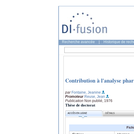
Recherche avancée
|
Historique de rec
Contribution à l'analyse pharm
par
Fontaine, Jeanine
Promoteur
Reuse, Jean
Publication
Non publié, 1976
Thèse de doctorat
ACCÈS EN LIGNE
DÉTAILS
Fich