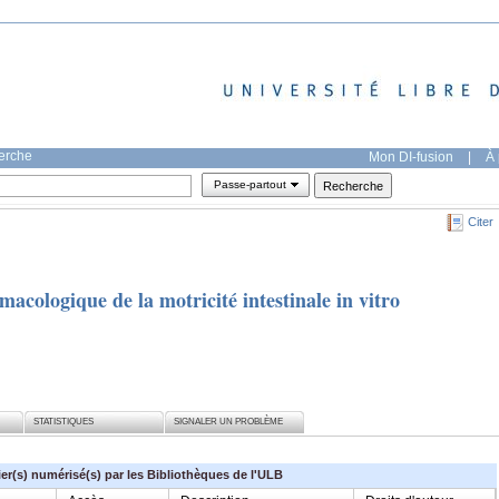
herche
Mon DI-fusion
|
À 
Passe-partout
Citer
acologique de la motricité intestinale in vitro
STATISTIQUES
SIGNALER UN PROBLÈME
ier(s) numérisé(s) par les Bibliothèques de l'ULB