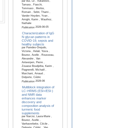
par Bui, Le , Vukanovic,
Tamara , Fiaschi,
Tommaso , Merlos,
Romain , Sebti, Thami ,
Vander Heyden, Yvan ,
Amighi, Karim , Wauthoz,
Nathalie
2026-06-05
Publication
Characterization of IgG
N-glycan patterns in
COVID-19, sepsis and
healthy subjects
par Paredes-Orejudo,
Victoria , Helali, Yosra ,
Bourez, Axelle , Rousseau,
Alexandre , Van
Antwerpen, Pierre ,
Zouaoui Boudjeltia, Karim ,
Piagnerelli, Michaël ,
Marchant, Arnaud ,
Delporte, Cédric
2026-06
Publication
Multiblock integration of
LC–HRMS (ESI+/ESI-)
and NMR data
enhances marker
discovery and
composition analysis of
turmeric food
supplements
par Narcisi, Laura-Marie ,
Bourez, Axelle ,
Vanhaverbeke, Cécile ,
Delporte, Cédric , Van