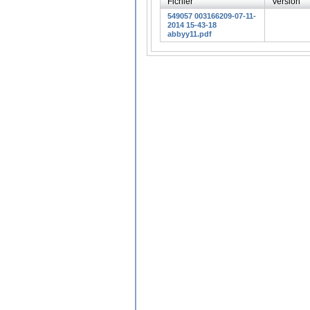
Fichier
Version
549057 003166209-07-11-
2014 15-43-18
abbyy11.pdf