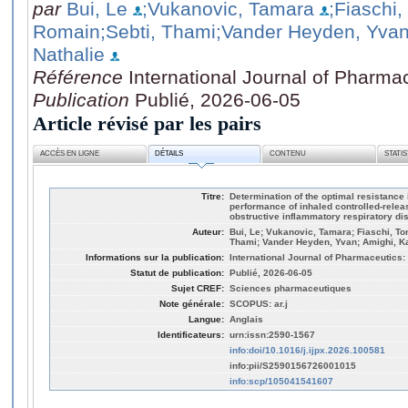
par
Bui, Le
;Vukanovic, Tamara
;Fiaschi
Romain
;Sebti, Thami
;Vander Heyden, Yva
Nathalie
Référence
International Journal of Pharma
Publication
Publié, 2026-06-05
Article révisé par les pairs
ACCÈS EN LIGNE
DÉTAILS
CONTENU
STATI
Titre:
Determination of the optimal resistance 
performance of inhaled controlled-rele
obstructive inflammatory respiratory di
Auteur:
Bui, Le; Vukanovic, Tamara; Fiaschi, T
Thami; Vander Heyden, Yvan; Amighi, Ka
Informations sur la publication:
International Journal of Pharmaceutics:
Statut de publication:
Publié, 2026-06-05
Sujet CREF:
Sciences pharmaceutiques
Note générale:
SCOPUS: ar.j
Langue:
Anglais
Identificateurs:
urn:issn:2590-1567
info:doi/10.1016/j.ijpx.2026.100581
info:pii/S2590156726001015
info:scp/105041541607