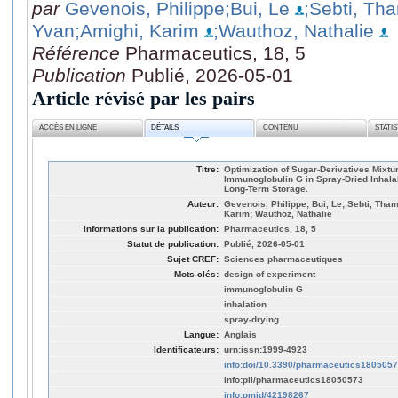
par
Gevenois, Philippe
;Bui, Le
;Sebti, Th
Yvan
;Amighi, Karim
;Wauthoz, Nathalie
Référence
Pharmaceutics, 18, 5
Publication
Publié, 2026-05-01
Article révisé par les pairs
ACCÈS EN LIGNE
DÉTAILS
CONTENU
STATI
Titre:
Optimization of Sugar-Derivatives Mixtur
Immunoglobulin G in Spray-Dried Inhal
Long-Term Storage.
Auteur:
Gevenois, Philippe; Bui, Le; Sebti, Tha
Karim; Wauthoz, Nathalie
Informations sur la publication:
Pharmaceutics, 18, 5
Statut de publication:
Publié, 2026-05-01
Sujet CREF:
Sciences pharmaceutiques
Mots-clés:
design of experiment
immunoglobulin G
inhalation
spray-drying
Langue:
Anglais
Identificateurs:
urn:issn:1999-4923
info:doi/10.3390/pharmaceutics180505
info:pii/pharmaceutics18050573
info:pmid/42198267