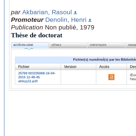
par
Akbarian, Rasoul
Promoteur
Denolin, Henri
Publication
Non publié, 1979
Thèse de doctorat
ACCÈS EN LIGNE
DÉTAILS
STATISTIQUES
SIGNA
Fichier(s) numérisé(s) par les Biblioth
Fichier
Version
Accès
Des
25769 003335068-16-04-
Œuv
2015 12-48-45
l'œ
abbyy11.pdf