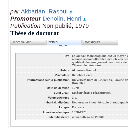
par
Akbarian, Rasoul
Promoteur
Denolin, Henri
Publication
Non publié, 1979
Thèse de doctorat
ACCÈS EN LIGNE
DÉTAILS
STATISTIQUES
Titre:
La culture technologique est un moyen e
options socio-culturelles des éleves des
qualitatif d'aménagement des loisirs d
Téhéran le démontre.
Auteur:
Akbarian, Rasoul
Promoteur:
Denolin, Henri
Informations sur la publication:
Université libre de Bruxelles, Faculté d
Bruxelles
Date de défense:
1979
Sujet CREF:
Kinésithérapie réadaptation
Volumes/pages:
1 v.
Intitulé du diplôme:
Doctorat en kinésithérapie et réadaptati
Langue:
Français
Anneé académique:
1978-1979
Identificateurs:
ulbcat.ulb.ac.be:25769