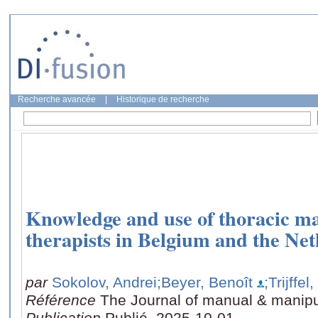
Recherche avancée
|
Historique de recherche
Knowledge and use of thoracic m
therapists in Belgium and the Ne
par
Sokolov, Andrei
;Beyer, Benoît
;Trijffe
Référence
The Journal of manual & manipul
Publication
Publié, 2025-10-01