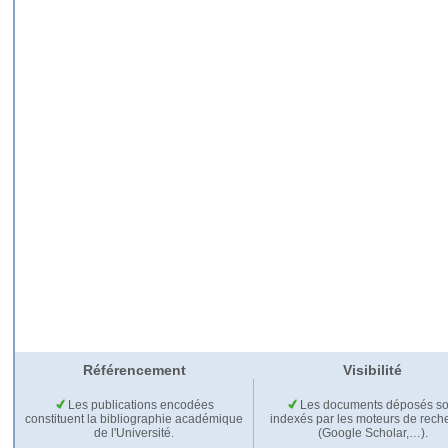
Référencement
Visibilité
Les publications encodées
Les documents déposés so
constituent la bibliographie académique
indexés par les moteurs de rech
de l'Université.
(Google Scholar,…).