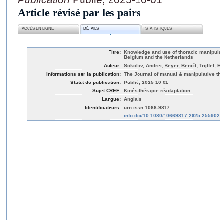
Article révisé par les pairs
ACCÈS EN LIGNE
DÉTAILS
STATISTIQUES
Titre:
Knowledge and use of thoracic manipula
Belgium and the Netherlands
Auteur:
Sokolov, Andrei; Beyer, Benoît; Trijffel, 
Informations sur la publication:
The Journal of manual & manipulative th
Statut de publication:
Publié, 2025-10-01
Sujet CREF:
Kinésithérapie réadaptation
Langue:
Anglais
Identificateurs:
urn:issn:1066-9817
info:doi/10.1080/10669817.2025.255902