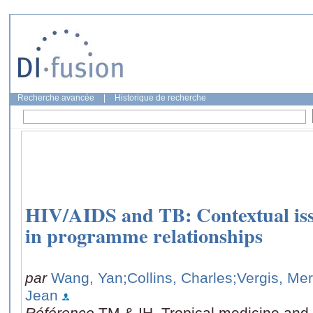
Recherche avancée
|
Historique de recherche
HIV/AIDS and TB: Contextual iss
in programme relationships
par
Wang, Yan
;Collins, Charles
;Vergis, Me
Jean
Référence
TM & IH. Tropical medicine and i