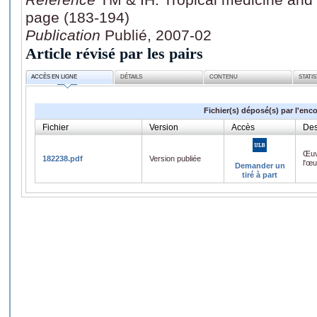
page (183-194)
Publication
Publié, 2007-02
Article révisé par les pairs
ACCÈS EN LIGNE
DÉTAILS
CONTENU
STATI
Fichier(s) déposé(s) par l'enc
Fichier
Version
Accès
Des
Œuv
182238.pdf
Version publiée
l'œ
Demander un
tiré à part