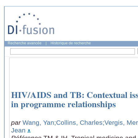
Recherche avancée
|
Historique de recherche
HIV/AIDS and TB: Contextual iss
in programme relationships
par
Wang, Yan
;Collins, Charles
;Vergis, Me
Jean
Référence
TM & IH. Tropical medicine and i