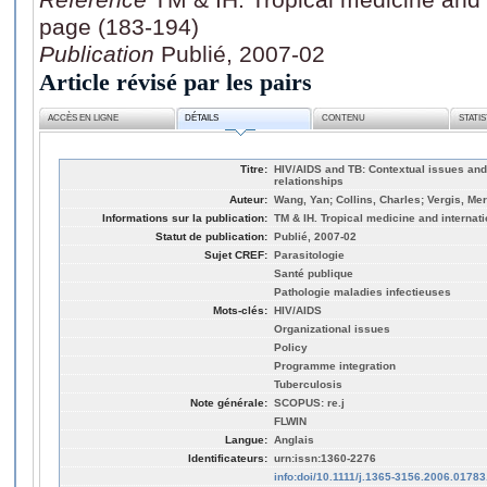
page (183-194)
Publication
Publié, 2007-02
Article révisé par les pairs
ACCÈS EN LIGNE
DÉTAILS
CONTENU
STATI
Titre:
HIV/AIDS and TB: Contextual issues an
relationships
Auteur:
Wang, Yan; Collins, Charles; Vergis, Me
Informations sur la publication:
TM & IH. Tropical medicine and internati
Statut de publication:
Publié, 2007-02
Sujet CREF:
Parasitologie
Santé publique
Pathologie maladies infectieuses
Mots-clés:
HIV/AIDS
Organizational issues
Policy
Programme integration
Tuberculosis
Note générale:
SCOPUS: re.j
FLWIN
Langue:
Anglais
Identificateurs:
urn:issn:1360-2276
info:doi/10.1111/j.1365-3156.2006.01783