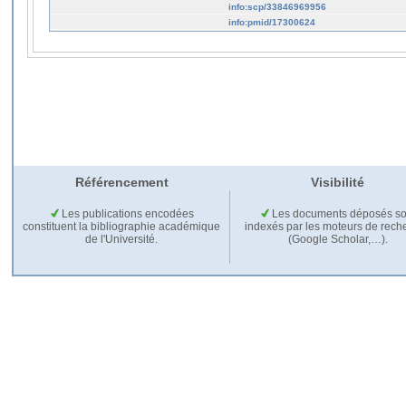
info:scp/33846969956
info:pmid/17300624
Référencement
Visibilité
Les publications encodées
Les documents déposés so
constituent la bibliographie académique
indexés par les moteurs de rech
de l'Université.
(Google Scholar,…).