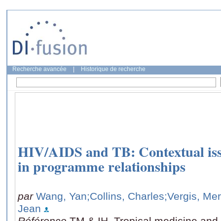
Recherche avancée
|
Historique de recherche
HIV/AIDS and TB: Contextual iss
in programme relationships
par
Wang, Yan
;Collins, Charles
;Vergis, Me
Jean
Référence
TM & IH. Tropical medicine and i