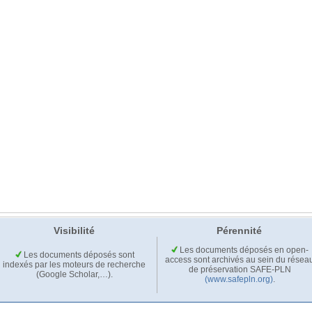
Visibilité
Pérennité
Les documents déposés en open-
Les documents déposés sont
access sont archivés au sein du résea
indexés par les moteurs de recherche
de préservation SAFE-PLN
(Google Scholar,…).
(www.safepln.org)
.