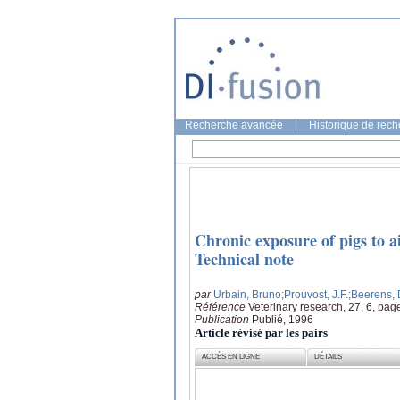
Recherche avancée
|
Historique de rec
Chronic exposure of pigs to 
Technical note
par
Urbain, Bruno
;Prouvost, J.F.
;Beerens,
Référence
Veterinary research, 27, 6, pag
Publication
Publié, 1996
Article révisé par les pairs
ACCÈS EN LIGNE
DÉTAILS