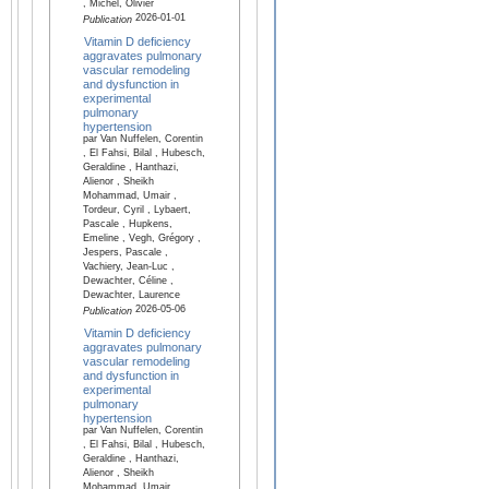
, Michel, Olivier
2026-01-01
Publication
Vitamin D deficiency
aggravates pulmonary
vascular remodeling
and dysfunction in
experimental
pulmonary
hypertension
par Van Nuffelen, Corentin
, El Fahsi, Bilal , Hubesch,
Geraldine , Hanthazi,
Alienor , Sheikh
Mohammad, Umair ,
Tordeur, Cyril , Lybaert,
Pascale , Hupkens,
Emeline , Vegh, Grégory ,
Jespers, Pascale ,
Vachiery, Jean-Luc ,
Dewachter, Céline ,
Dewachter, Laurence
2026-05-06
Publication
Vitamin D deficiency
aggravates pulmonary
vascular remodeling
and dysfunction in
experimental
pulmonary
hypertension
par Van Nuffelen, Corentin
, El Fahsi, Bilal , Hubesch,
Geraldine , Hanthazi,
Alienor , Sheikh
Mohammad, Umair ,