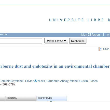
herche
Mon DI-fusion
|
À 
Passe-partout
Citer
airborne dust and endotoxins in an environmental chamber
 Dominique
;Michel, Olivier
;Nicks, Baudouin
;Ansay, Michel
;Gustin, Pascal
e (569-578)
CONTENU
STATISTIQUES