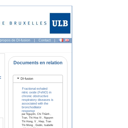
propos de DI-fusion
|
Contact
|
Documents en relation
:
DI-fusion
Fractional exhaled
nitric oxide (FeNO) in
chronic obstructive
respiratory diseases is
associated with the
bronchodilator
response
par Nguyên, Chi Thành ,
Tran, Thi Hoa Vi , Nguyen
Thi Hong, V , Hiep, Tran
Thi Mong , Godin, Isabelle