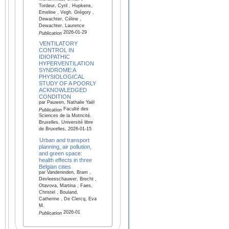
Tordeur, Cyril , Hupkens,
Emeline , Vegh, Grégory ,
Dewachter, Céline ,
Dewachter, Laurence
2026-01-29
Publication
VENTILATORY
CONTROL IN
IDIOPATHIC
HYPERVENTILATION
SYNDROME:A
PHYSIOLOGICAL
STUDY OF A POORLY
ACKNOWLEDGED
CONDITION
par Pauwen, Nathalie Yaël
Faculté des
Publication
Sciences de la Motricité,
Bruxelles, Université libre
de Bruxelles, 2026-01-15
Urban and transport
planning, air pollution,
and green space:
health effects in three
Belgian cities
par Vandeninden, Bram ,
Devleesschauwer, Brecht ,
Otavova, Martina , Faes,
Christel , Bouland,
Catherine , De Clercq, Eva
M.
2026-01
Publication