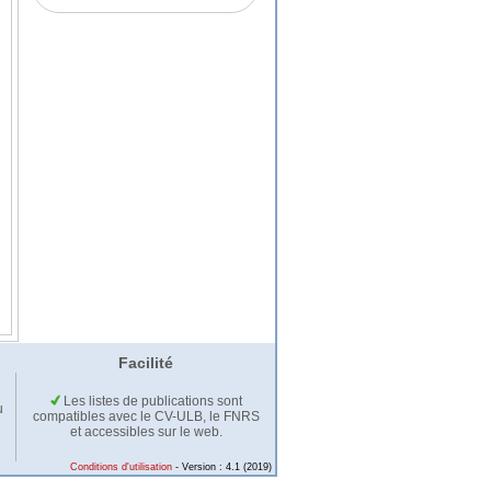
Facilité
Les listes de publications sont
u
compatibles avec le CV-ULB, le FNRS
et accessibles sur le web.
Conditions d'utilisation
- Version : 4.1 (2019)