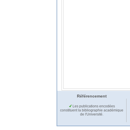
Référencement
Les publications encodées
constituent la bibliographie académique
de l'Université.