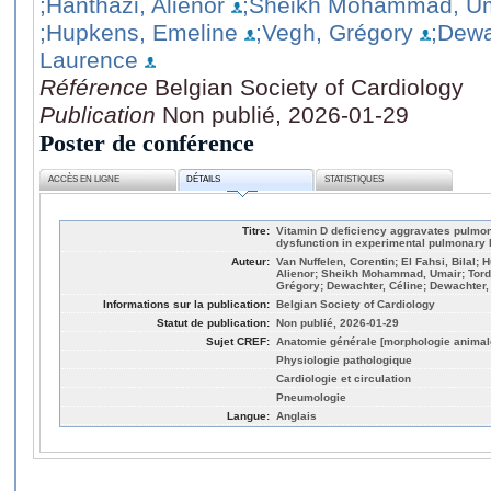
;Hanthazi, Alienor
;Sheikh Mohammad, Um
;Hupkens, Emeline
;Vegh, Grégory
;Dewa
Laurence
Référence
Belgian Society of Cardiology
Publication
Non publié, 2026-01-29
Poster de conférence
ACCÈS EN LIGNE
DÉTAILS
STATISTIQUES
Titre:
Vitamin D deficiency aggravates pulmo
dysfunction in experimental pulmonary
Auteur:
Van Nuffelen, Corentin; El Fahsi, Bilal;
Alienor; Sheikh Mohammad, Umair; Torde
Grégory; Dewachter, Céline; Dewachter
Informations sur la publication:
Belgian Society of Cardiology
Statut de publication:
Non publié, 2026-01-29
Sujet CREF:
Anatomie générale [morphologie animal
Physiologie pathologique
Cardiologie et circulation
Pneumologie
Langue:
Anglais