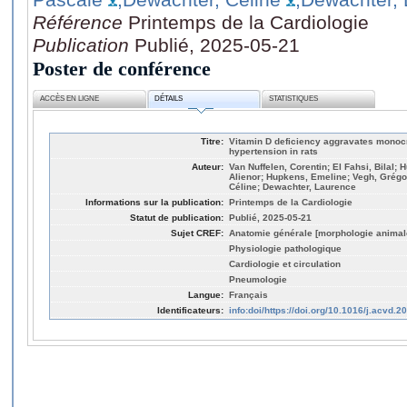
Référence
Printemps de la Cardiologie
Publication
Publié, 2025-05-21
Poster de conférence
ACCÈS EN LIGNE
DÉTAILS
STATISTIQUES
Titre:
Vitamin D deficiency aggravates monoc
hypertension in rats
Auteur:
Van Nuffelen, Corentin; El Fahsi, Bilal;
Alienor; Hupkens, Emeline; Vegh, Grégo
Céline; Dewachter, Laurence
Informations sur la publication:
Printemps de la Cardiologie
Statut de publication:
Publié, 2025-05-21
Sujet CREF:
Anatomie générale [morphologie animal
Physiologie pathologique
Cardiologie et circulation
Pneumologie
Langue:
Français
Identificateurs:
info:doi/https://doi.org/10.1016/j.acvd.