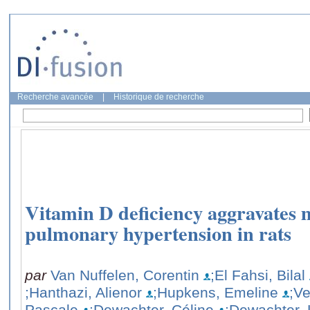
Recherche avancée
|
Historique de recherche
Vitamin D deficiency aggravates 
pulmonary hypertension in rats
par
Van Nuffelen, Corentin
;El Fahsi, Bilal
;Hanthazi, Alienor
;Hupkens, Emeline
;V
Pascale
;Dewachter, Céline
;Dewachter,