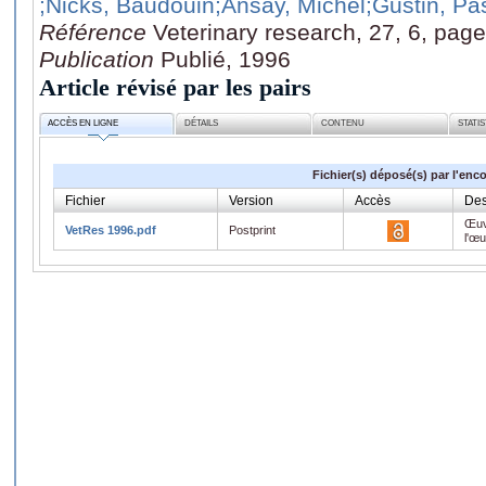
;Nicks, Baudouin
;Ansay, Michel
;Gustin, Pa
Référence
Veterinary research, 27, 6, pag
Publication
Publié, 1996
Article révisé par les pairs
ACCÈS EN LIGNE
DÉTAILS
CONTENU
STATI
Fichier(s) déposé(s) par l'enc
Fichier
Version
Accès
Des
Œuv
VetRes 1996.pdf
Postprint
l'œ