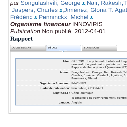
par
Songulashvili, George
;Nair, Rakesh
;
;Jaspers, Charles
;Jiménez, Gloria T.
;Aga
Frédéric
;Penninckx, Michel
Organisme financeur
INNOVIRIS
Publication
Non publié, 2012-04-01
Rapport
ACCÈS EN LIGNE
DÉTAILS
STATISTIQUES
Titre:
OXEROM : the potential of white rot fun
removal of organic micropollutants in u
Rapport de fin de phase I (semestre N°6
Auteur:
Songulashvili, George; Nair, Rakesh; Ta
Charles; Jiménez, Gloria T.; Agathos, S
Penninckx, Michel
Organisme financeur:
INNOVIRIS
Statut de publication:
Non publié, 2012-04-01
Sujet CREF:
Génie chimique
Technologie de l'environnement, contrôle
Langue:
Anglais