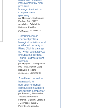
improvement by high
pressure
homogenization in a
complex valve
geometry
par Nassouh, Soulaimane ,
Pauline, FAUQUET ,
Abuabdou, Salahaldin ,
Debaste, Frédéric
2026-06-15
Publication
Determination of
chemical profiles,
biological activities, and
antidiabetic activity of
Rieng (Alpinia galanga
(L.) Willd) and Diep Ca
(Houttuynia cordata
Thunb.) extracts from
Vietnam
par Nguyen, Thuong Nhan
Phu , Mai, Huynh Cang ,
Debaste, Frédéric
2026-06-02
Publication
A validated numerical
framework for
hydrogen-enriched
combustion in a micro
gas turbine combustor
par Piscopo, Alessandro ,
Yousefzad Farrokhi,
Farshid , Giuntini, Lorenzo
, De Paepe, Ward ,
Parente, Alessandro