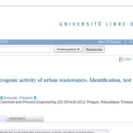
herche
Mon DI-fusion
|
À 
Passe-partout
Citer
rogenic activity of urban wastewaters. Identification, test
;Debaste, Frédéric
f Chemical and Process Engineering (25-29 Août 2012: Prague, République Tchèqu
STATISTIQUES
thods for evaluating the estrogenic activity of urban wastewaters.