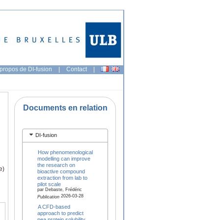
propos de DI-fusion
|
Contact
|
Documents en relation
DI-fusion
How phenomenological
modelling can improve
the research on
e)
bioactive compound
extraction from lab to
pilot scale
par Debaste, Frédéric
2026-03-28
Publication
A CFD-based
approach to predict
pea protein solubility