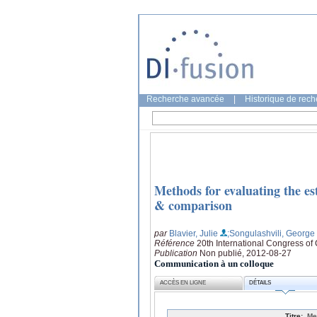
Recherche avancée
|
Historique de rec
Methods for evaluating the est
& comparison
par
Blavier, Julie
;Songulashvili, George
Référence
20th International Congress o
Publication
Non publié, 2012-08-27
Communication à un colloque
ACCÈS EN LIGNE
DÉTAILS
Titre:
Me