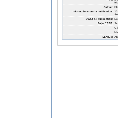
Id
Auteur:
Bl
Informations sur la publication:
20
Ao
Statut de publication:
No
Sujet CREF:
Sc
Gé
Mi
Langue:
An