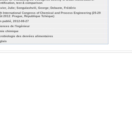
entification, test & comparison
avier, Julie; Songulashvili, George; Debaste, Frédéric
th International Congress of Chemical and Process Engineering (25-29
ût 2012: Prague, République Tchèque)
n publié, 2012-08-27
iences de l'ingénieur
nie chimique
crobiologie des denrées alimentaires
glais